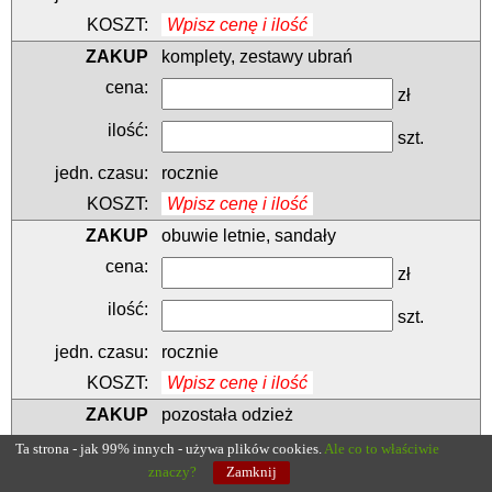
Wpisz cenę i ilość
komplety, zestawy ubrań
zł
szt.
rocznie
Wpisz cenę i ilość
obuwie letnie, sandały
zł
szt.
rocznie
Wpisz cenę i ilość
pozostała odzież
Ta strona - jak 99% innych - używa plików cookies.
Ale co to właściwie
zł
znaczy?
Zamknij