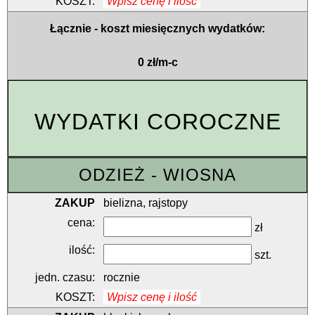
Wpisz cenę i ilość
Łącznie - koszt miesięcznych wydatków:
0 zł/m-c
WYDATKI COROCZNE
ODZIEŻ - WIOSNA
bielizna, rajstopy
zł
szt.
rocznie
Wpisz cenę i ilość