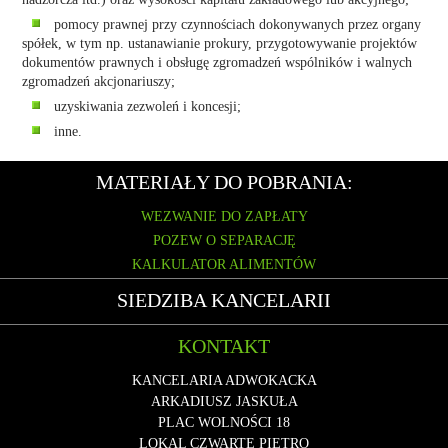
pomocy prawnej przy czynnościach dokonywanych przez organy
spółek, w tym np. ustanawianie prokury, przygotowywanie projektów
dokumentów prawnych i obsługę zgromadzeń wspólników i walnych
zgromadzeń akcjonariuszy;
uzyskiwania zezwoleń i koncesji;
inne.
MATERIAŁY DO POBRANIA:
WEZWANIE DO ZAPŁATY
POZEW O SEPARACJĘ
KALKULATOR ALIMENTÓW
SIEDZIBA KANCELARII
KONTAKT
KANCELARIA ADWOKACKA
ARKADIUSZ JASKUŁA
PLAC WOLNOŚCI 18
LOKAL CZWARTE PIĘTRO