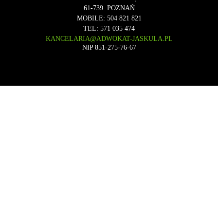
61-739
POZNAŃ
MOBILE:
504 821 821
TEL:
571 035 474
KANCELARIA@ADWOKAT-JASKULA.PL
NIP 851-275-76-67