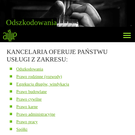
Odszkodowania
"
KANCELARIA OFERUJE PAŃSTWU
USŁUGI Z ZAKRESU:
Odszkodowania
Prawo rodzinne (rozwody)
Egzekucja długów, windykacja
Prawo budowlane
Prawo cywilne
Prawo karne
Prawo administracyjne
Prawo pracy
Spółki