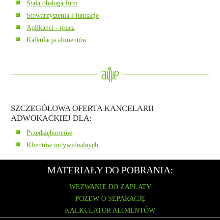
Stała obsługa firm
Stowarzyszenia i fundacje
Aplikanci - praca
Kalkulacja alimentów
SZCZEGÓŁOWA OFERTA KANCELARII
ADWOKACKIEJ DLA:
Przedsiębiorców
Klientów indywidualnych
MATERIAŁY DO POBRANIA:
WEZWANIE DO ZAPŁATY
POZEW O SEPARACJĘ
KALKULATOR ALIMENTÓW